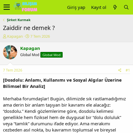
Giriş yap
Kayıt ol
Şirket Kurmak
Zaiddir ne demek ?
K
B
Kapagan
7 Tem 2026
o
a
n
ş
Kapagan
u
l
Global Mod
Global Mod
y
a
u
n
b
g
7 Tem 2026
#1
a
ı
ş
ç
[Dosdolu: Anlamı, Kullanımı ve Sosyal Algılar Üzerine
l
t
Bilimsel Bir Analiz]
a
a
t
r
Merhaba forumdaşlar! Bugün, dilimizde sık rastlamadığımız
a
i
ama derin bir anlam taşıyan bir kavramı ele alacağız:
n
h
“dosdolu.” Kendi gözlemlerime göre, dosdolu kelimesi
i
genellikle hem fiziksel hem de duygusal bir “dolu doluluk”
veya “tamlık” durumunu ifade ediyor. Ama merakımı
cezbeden asıl nokta, bu kavramın toplumsal ve bireysel