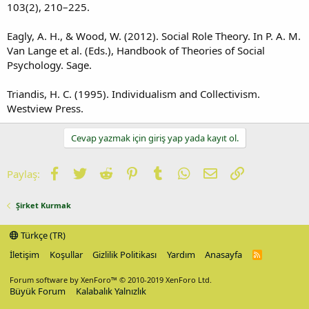
103(2), 210–225.
Eagly, A. H., & Wood, W. (2012). Social Role Theory. In P. A. M.
Van Lange et al. (Eds.), Handbook of Theories of Social
Psychology. Sage.
Triandis, H. C. (1995). Individualism and Collectivism.
Westview Press.
Cevap yazmak için giriş yap yada kayıt ol.
Facebook
Twitter
Reddit
Pinterest
Tumblr
WhatsApp
E-posta
Link
Paylaş:
Şirket Kurmak
Türkçe (TR)
İletişim
Koşullar
Gizlilik Politikası
Yardım
Anasayfa
R
S
S
Forum software by XenForo™
© 2010-2019 XenForo Ltd.
Büyük Forum
Kalabalık Yalnızlık