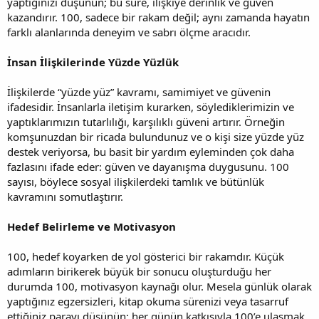
yaptığınızı düşünün; bu süre, ilişkiye derinlik ve güven
kazandırır. 100, sadece bir rakam değil; aynı zamanda hayatın
farklı alanlarında deneyim ve sabrı ölçme aracıdır.
İnsan İlişkilerinde Yüzde Yüzlük
İlişkilerde “yüzde yüz” kavramı, samimiyet ve güvenin
ifadesidir. İnsanlarla iletişim kurarken, söylediklerimizin ve
yaptıklarımızın tutarlılığı, karşılıklı güveni artırır. Örneğin
komşunuzdan bir ricada bulundunuz ve o kişi size yüzde yüz
destek veriyorsa, bu basit bir yardım eyleminden çok daha
fazlasını ifade eder: güven ve dayanışma duygusunu. 100
sayısı, böylece sosyal ilişkilerdeki tamlık ve bütünlük
kavramını somutlaştırır.
Hedef Belirleme ve Motivasyon
100, hedef koyarken de yol gösterici bir rakamdır. Küçük
adımların birikerek büyük bir sonucu oluşturduğu her
durumda 100, motivasyon kaynağı olur. Mesela günlük olarak
yaptığınız egzersizleri, kitap okuma sürenizi veya tasarruf
ettiğiniz parayı düşünün; her günün katkısıyla 100’e ulaşmak,