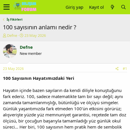
Giriş yap
Kayıt ol
İş Fikirleri
100 sayısının anlamı nedir ?
K
B
Defne
23 May 2026
o
a
n
ş
Defne
u
l
New member
y
a
u
n
b
g
23 May 2026
#1
a
ı
ş
ç
100 Sayısının Hayatımızdaki Yeri
l
t
a
a
Hayatın içinde bazen sayıların da kendi diliyle konuştuğunu
t
r
fark ederiz. 100, sadece matematikte tam bir sayı değil; aynı
a
i
zamanda tamamlanmışlığı, bütünlüğü ve ölçüyü simgeler.
n
h
Günlük yaşantımızda fark etmeden 100’ün etkisini görürüz;
i
alışverişte yüzde yüz memnuniyet garantisi, reçetede tam doz
ölçüsü, bir çocuğun başarıyla tamamladığı yüz günlük okul
süreci… Her biri, 100 sayısının hem pratik hem de sembolik