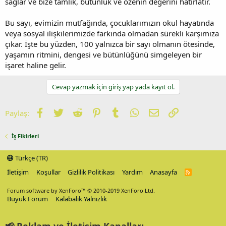
sağlar ve bize tamlık, bütünlük ve özenin değerini hatırlatır.
Bu sayı, evimizin mutfağında, çocuklarımızın okul hayatında
veya sosyal ilişkilerimizde farkında olmadan sürekli karşımıza
çıkar. İşte bu yüzden, 100 yalnızca bir sayı olmanın ötesinde,
yaşamın ritmini, dengesi ve bütünlüğünü simgeleyen bir
işaret haline gelir.
Cevap yazmak için giriş yap yada kayıt ol.
Facebook
Twitter
Reddit
Pinterest
Tumblr
WhatsApp
E-posta
Link
Paylaş:
İş Fikirleri
Türkçe (TR)
İletişim
Koşullar
Gizlilik Politikası
Yardım
Anasayfa
R
S
S
Forum software by XenForo™
© 2010-2019 XenForo Ltd.
Büyük Forum
Kalabalık Yalnızlık